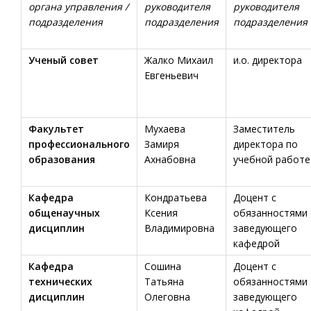
органа управления /
руководителя
руководителя
подразделения
подразделения
подразделения
Ученый совет
Жалко Михаил
и.о. директора
Евгеньевич
Факультет
Мухаева
Заместитель
профессионального
Замиря
директора по
образования
Ахнабовна
учебной работе
Кафедра
Кондратьева
Доцент с
общенаучных
Ксения
обязанностями
дисциплин
Владимировна
заведующего
кафедрой
Кафедра
Сошина
Доцент с
технических
Татьяна
обязанностями
дисциплин
Олеговна
заведующего