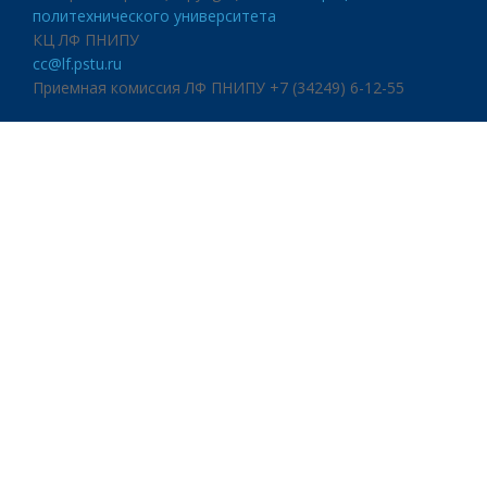
политехнического университета
КЦ ЛФ ПНИПУ
cc@lf.pstu.ru
Приемная комиссия ЛФ ПНИПУ +7 (34249) 6-12-55