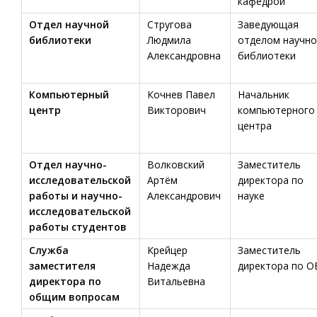
кафедрой
Отдел научной
Стругова
Заведующая
библиотеки
Людмила
отделом научно
Александровна
библиотеки
Компьютерный
Кочнев Павел
Начальник
центр
Викторович
компьютерного
центра
Отдел научно-
Волковский
Заместитель
исследовательской
Артём
директора по
работы и научно-
Александрович
науке
исследовательской
работы студентов
Служба
Крейцер
Заместитель
заместителя
Надежда
директора по О
директора по
Витальевна
общим вопросам