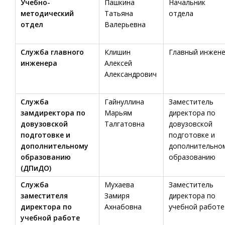
Учебно-
Пашкина
Начальник
методический
Татьяна
отдела
отдел
Валерьевна
Cлужба главного
Клишин
Главный инжен
инженера
Алексей
Александрович
Служба
Гайнуллина
Заместитель
замдиректора по
Марьям
директора по
довузовской
Талгатовна
довузовской
подготовке и
подготовке и
дополнительному
дополнительно
образованию
образованию
(ДПиДО)
Служба
Мухаева
Заместитель
заместителя
Замиря
директора по
директора по
Ахнабовна
учебной работе
учебной работе