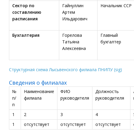
Сектор по
Гайнуллин
Начальник ССР
составлению
Артем
расписания
Ильдарович
Бухгалтерия
Горелова
Главный
Татьяна
бухгалтер
Алексеевна
Структурная схема Лысьвенского филиала ПНИПУ
(sig)
Сведения о филиалах
№
Наименование
ФИО
Должность
п/
филиала
руководителя
руководителя
п
1
2
3
4
1
отсутствует
отсутствует
отсутствует