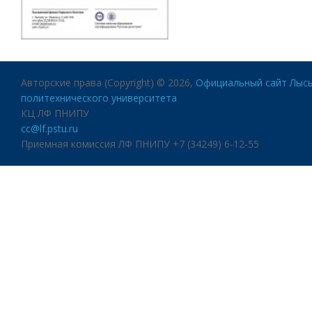
Авторские права (Copyright) © 2026,
Официальный сайт Лысь
политехнического университета
КЦ ЛФ ПНИПУ
cc@lf.pstu.ru
Приемная комиссия ЛФ ПНИПУ +7 (34249) 6-12-55