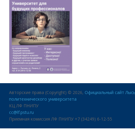
Авторские права (Copyright) © 2026,
Официальный сайт Лысь
политехнического университета
КЦ ЛФ ПНИПУ
cc@lf.pstu.ru
Приемная комиссия ЛФ ПНИПУ +7 (34249) 6-12-55