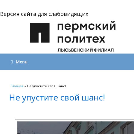
Версия сайта для слабовидящих
Menu
Вы здесь
Главная
» Не упустите свой шанс!
Не упустите свой шанс!