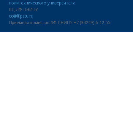
политехнического университета
КЦ ЛФ ПНИПУ
cc@lf.pstu.ru
Приемная комиссия ЛФ ПНИПУ +7 (34249) 6-12-55