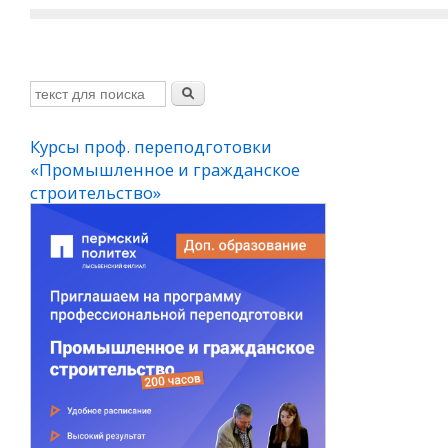
отовки
Курсы подготовки к
жданское
вступительным
испытаниям вуза