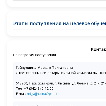
Этапы поступления на целевое обуч
Конта
По вопросам поступления:
Гайнуллина Марьям Талгатовна
Важно:
Ответственный секретарь приемной комиссии ЛФ ПН
Заявка и заявление должны быть поданы на один и т
618900, Пермский край, г. Лысьва, ул. Ленина, д. 2, к. 21
Тел.: +7 (34249) 6-12-55
E-mail:
mtgajjnulina@pstu.ru