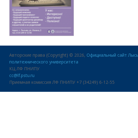
Авторские права (Copyright) © 2026,
Официальный сайт Лысь
политехнического университета
КЦ ЛФ ПНИПУ
cc@lf.pstu.ru
Приемная комиссия ЛФ ПНИПУ +7 (34249) 6-12-55