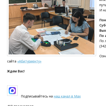
пут
И н
Пон
Суб
Вых
По 
По 
(34
Озн
сайта
«Абитуриенту»
Ждем Вас!
Подписывайтесь на
наш канал в
Max