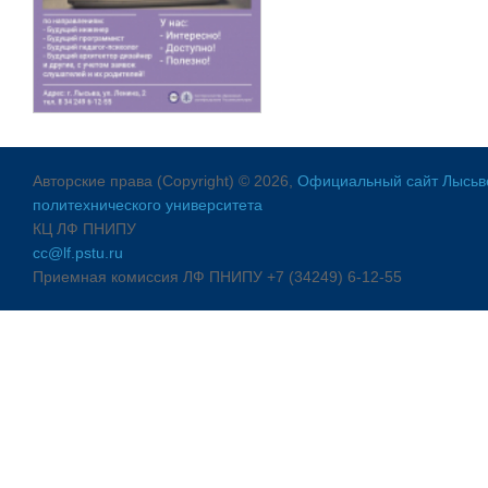
Авторские права (Copyright) © 2026,
Официальный сайт Лысьве
политехнического университета
КЦ ЛФ ПНИПУ
cc@lf.pstu.ru
Приемная комиссия ЛФ ПНИПУ +7 (34249) 6-12-55