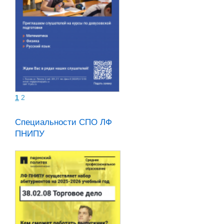
1
2
ности СПО ЛФ
Специальности СПО ЛФ
ПНИПУ