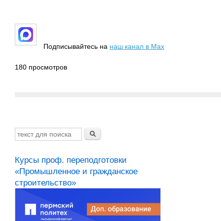
Подписывайтесь на
наш канал в
Max
180 просмотров
рсы проф. переподготовки
Курсы подготовки к
ромышленное и гражданское
вступительным
роительство»
испытаниям вуза